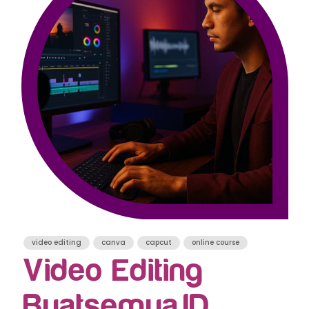
video editing
canva
capcut
online course
Video Editing
Buatsemua.ID