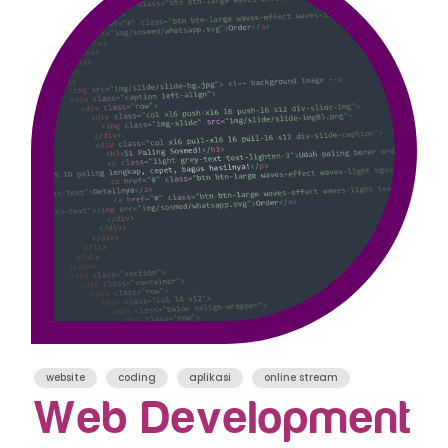
website
coding
aplikasi
online stream
Web Development