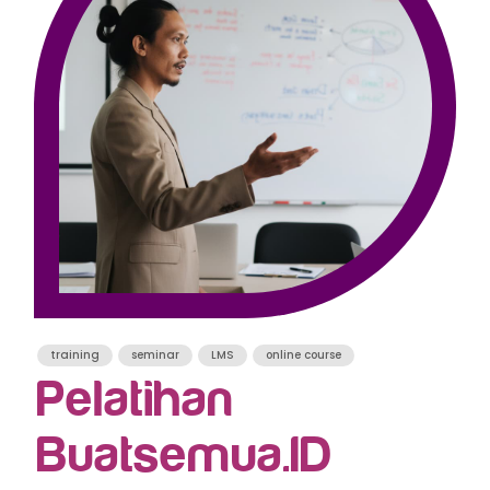
training
seminar
LMS
online course
Pelatihan
Buatsemua.ID