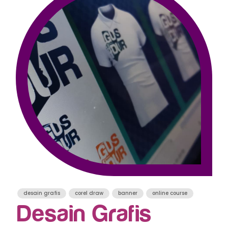
desain grafis
corel draw
banner
online course
Desain Grafis