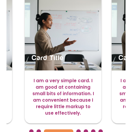
Card Title
Card
 I
I am a very simple card. I
I am 
g
am good at containing
am 
. I
small bits of information. I
small
 I
am convenient because I
am c
o
require little markup to
requ
use effectively.