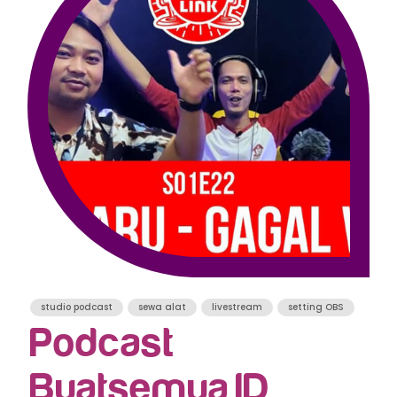
studio podcast
sewa alat
livestream
setting OBS
Podcast
Buatsemua.ID