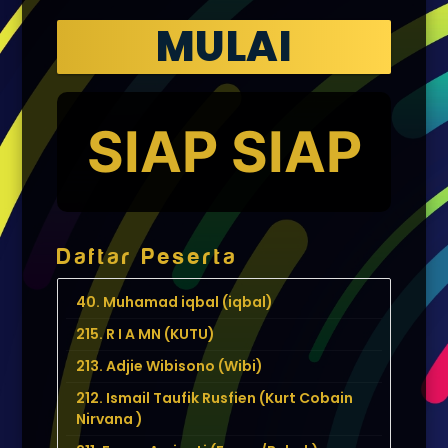
MULAI
UNDIAN
SIAP SIAP
Daftar Peserta
40. Muhamad iqbal (iqbal)
215. R I A MN (KUTU)
213. Adjie Wibisono (Wibi)
212. Ismail Taufik Rusfien (Kurt Cobain
Nirvana )