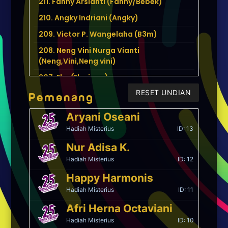
211. Fanny Arsianti (Fanny/Bebek)
210. Angky Indriani (Angky)
209. Victor P. Wangelaha (B3m)
208. Neng Vini Nurga Vianti
(Neng,Vini,Neng vini)
207. Eko (Eko juga)
RESET UNDIAN
206. Abdillah jetha putra (Abdillah)
Pemenang
205. Radiagita Dwi Prasatya (Gita )
Aryani Oseani
203. Yulia Fitrisia (Yulia/lia)
Hadiah Misterius
ID: 13
202. Yuanita Viva Avia Dewi (Yoan)
Nur Adisa K.
201. Febria fazri (Jnonh)
Hadiah Misterius
ID: 12
200. Yeni jamianti (Yeni)
Happy Harmonis
Hadiah Misterius
ID: 11
199. Fauziah ulfah (Ulfah)
Afri Herna Octaviani
198. Fajar anugrah (Bezita)
Hadiah Misterius
ID: 10
197. Haris budianto (Acul)