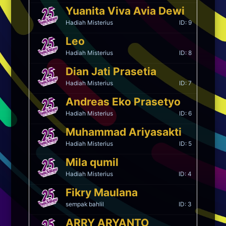
Yuanita Viva Avia Dewi
196. Nur Adisa K. (Disa)
Hadiah Misterius
ID: 9
173. KURNIA MARTASARI
(Nia..Kurnia..Kukur)
Leo
Hadiah Misterius
ID: 8
122. Arum Kumala Dewi (Arum)
Dian Jati Prasetia
121. Happy Harmonis (Happy)
Hadiah Misterius
ID: 7
120. Syahrul Rokhman (Aunk)
Andreas Eko Prasetyo
119. Triadi (Tigadi)
Hadiah Misterius
ID: 6
117. Sri Sugiarti (Cimot)
Muhammad Ariyasakti
116. Linda Kartika S (Linda)
Hadiah Misterius
ID: 5
115. Rokhmat Nur Hasan (Tigor)
Mila qumil
114. Yohanes (Jo)
Hadiah Misterius
ID: 4
113. Finny Mega Handayani (Finny)
Fikry Maulana
112. Vika Ariesta Novianty (Vika)
sempak bahlil
ID: 3
111. Ratih Komalasari (Lala)
ARRY ARYANTO